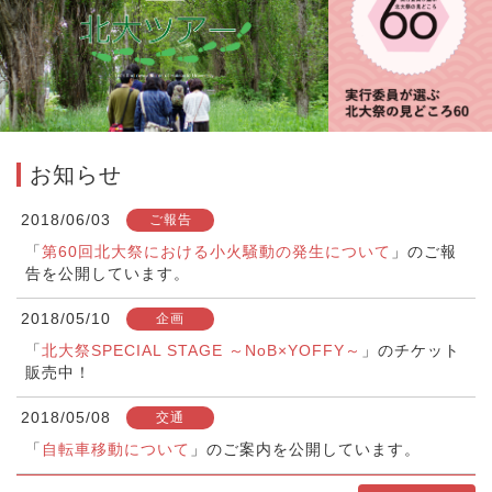
お知らせ
2018/06/03
ご報告
「
第60回北大祭における小火騒動の発生について
」のご報
告を公開しています。
2018/05/10
企画
「
北大祭SPECIAL STAGE ～NoB×YOFFY～
」のチケット
販売中！
2018/05/08
交通
「
自転車移動について
」のご案内を公開しています。