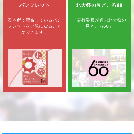
パンフレット
北大祭の見どころ60
「
英語版ページ
」を追加しました
2018/04/05
企画を探す
案内所で配布しているパン
「実行委員が選ぶ北大祭の
フレットをご覧になること
見どころ60」
企画特設ページ
に「
北大祭SPECIAL STAGE ～
ができます。
NoB×YOFFY～
」を追加しました
2018/04/05
企画を探す
「
企画を探す
」に「
企画特設ページ
」を追加しました
2018/03/25
ご案内
ご案内に「
ご賛助のお願い
」を追加しました
2018/03/22
ご案内
ご案内に「
メディアの方へ
」を追加しました
2018/03/22
概要
概要に「
テーマ
」を追加しました
2018/03/22
全体