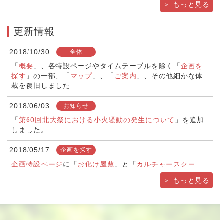
＞ もっと見る
更新情報
2018/10/30
全体
「
概要
」、各特設ページやタイムテーブルを除く「
企画を
探す
」の一部、「
マップ
」、「
ご案内
」、その他細かな体
裁を復旧しました
2018/06/03
お知らせ
「
第60回北大祭における小火騒動の発生について
」を追加
しました。
2018/05/17
企画を探す
企画特設ページ
に「
お化け屋敷
」と「
カルチャースクー
ル
」を追加しました
＞ もっと見る
2018/05/10
概要
概要
に「
北大祭理念
」を追加しました