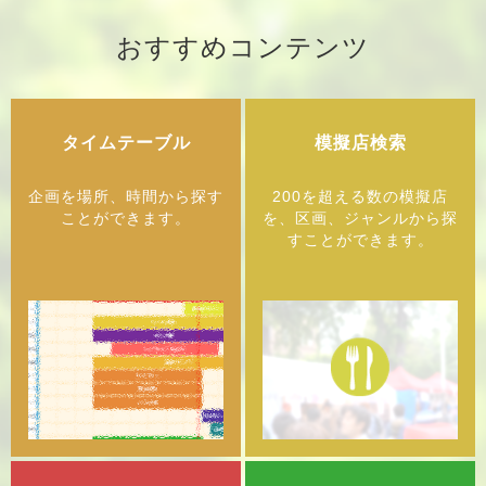
2018/05/08
お知らせ
おすすめコンテンツ
「
自転車移動について
」を追加しました
2018/05/07
企画を探す
企画特設ページ
に「
出張！北大祭
」を追加しました
タイムテーブル
模擬店検索
2018/05/04
企画を探す
企画を場所、時間から探す
200を超える数の模擬店
企画特設ページ
に「
仮装行列
」を追加しました
ことができます。
を、区画、ジャンルから探
すことができます。
2018/05/04
企画を探す
企画特設ページ
に「
模擬店PRステージ
」を追加しました
2018/05/04
全体
軽微な修正を行いました
2018/05/01
トップ
協賛広告の掲載を開始しました
2018/04/27
全体